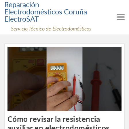
Skip
Reparación
to
Electrodomésticos Coruña
content
ElectroSAT
Servicio Técnico de Electrodomésticos
Cómo revisar la resistencia
auxiliar en electrodomésticos