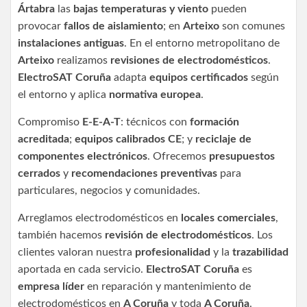
Ártabra
las
bajas temperaturas y viento
pueden
provocar
fallos de aislamiento
; en
Arteixo
son comunes
instalaciones antiguas
. En el entorno metropolitano de
Arteixo
realizamos
revisiones de electrodomésticos
.
ElectroSAT Coruña
adapta
equipos certificados
según
el entorno y aplica
normativa europea
.
Compromiso
E-E-A-T
: técnicos con
formación
acreditada
;
equipos calibrados CE
; y
reciclaje de
componentes electrónicos
. Ofrecemos
presupuestos
cerrados
y
recomendaciones preventivas
para
particulares, negocios y comunidades.
Arreglamos electrodomésticos en
locales comerciales
,
también hacemos
revisión de electrodomésticos
. Los
clientes valoran nuestra
profesionalidad
y la
trazabilidad
aportada en cada servicio.
ElectroSAT Coruña
es
empresa líder
en reparación y mantenimiento de
electrodomésticos en
A Coruña
y toda
A Coruña
.