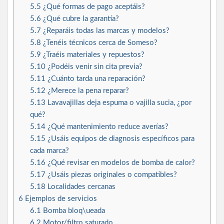
5.5
¿Qué formas de pago aceptáis?
5.6
¿Qué cubre la garantía?
5.7
¿Reparáis todas las marcas y modelos?
5.8
¿Tenéis técnicos cerca de Someso?
5.9
¿Traéis materiales y repuestos?
5.10
¿Podéis venir sin cita previa?
5.11
¿Cuánto tarda una reparación?
5.12
¿Merece la pena reparar?
5.13
Lavavajillas deja espuma o vajilla sucia, ¿por
qué?
5.14
¿Qué mantenimiento reduce averías?
5.15
¿Usáis equipos de diagnosis específicos para
cada marca?
5.16
¿Qué revisar en modelos de bomba de calor?
5.17
¿Usáis piezas originales o compatibles?
5.18
Localidades cercanas
6
Ejemplos de servicios
6.1
Bomba bloq\ueada
6.2
Motor/filtro saturado