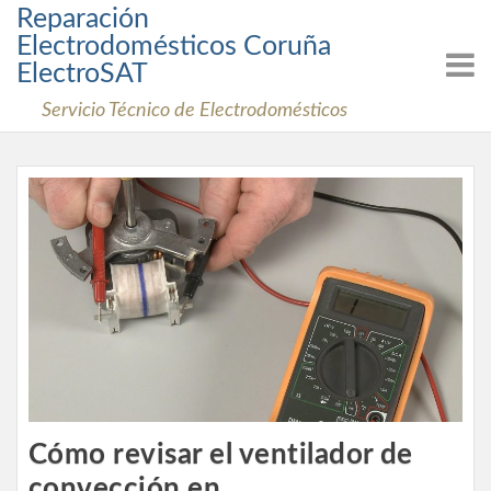
Skip
Reparación
to
Electrodomésticos Coruña
content
ElectroSAT
Servicio Técnico de Electrodomésticos
Cómo revisar el ventilador de
convección en